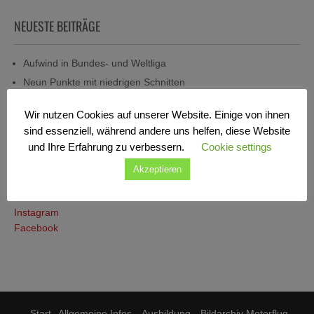
NEUESTE BEITRÄGE
Aufwind in Bundes- und Weltliga
Neun Punkte mit niedrigen Schnitten
Einen Tabellenplatz aufwärts
Wir nutzen Cookies auf unserer Website. Einige von ihnen
Erfolg in der Weltliga, aber nicht in der Bundesliga
sind essenziell, während andere uns helfen, diese Website
Nur zwei Bundesliga-Flüge am Hitzewochenende
und Ihre Erfahrung zu verbessern.
Cookie settings
Akzeptieren
SOCIAL MEDIA
Instagram
Facebook
Start
Allgemeine Infos
Ausbildung
Bildarchiv Motorflug