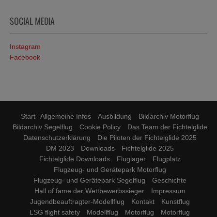
SOCIAL MEDIA
Instagram
Facebook
Start
Allgemeine Infos
Ausbildung
Bildarchiv Motorflug
Bildarchiv Segelflug
Cookie Policy
Das Team der Fichtelglide
Datenschutzerklärung
Die Piloten der Fichtelglide 2025
DM 2023
Downloads
Fichtelglide 2025
Fichtelglide Downloads
Fluglager
Flugplatz
Flugzeug- und Gerätepark Motorflug
Flugzeug- und Gerätepark Segelflug
Geschichte
Hall of fame der Wettbewerbssieger
Impressum
Jugendbeauftragter-Modellflug
Kontakt
Kunstflug
LSG flight safety
Modellflug
Motorflug
Motorflug