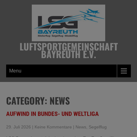
Skip
to
content
LUFTSPORTGEMEINSCHAFT
BAYREUTH E.V.
Menu
CATEGORY: NEWS
AUFWIND IN BUNDES- UND WELTLIGA
29. Juli 2026
|
Keine Kommentare
|
News
,
Segelflug