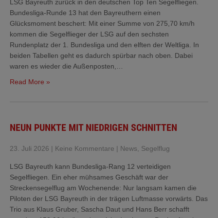
LSG Bayreuth zurück in den deutschen Top Ten Segelfliegen.
Bundesliga-Runde 13 hat den Bayreuthern einen
Glücksmoment beschert: Mit einer Summe von 275,70 km/h
kommen die Segelflieger der LSG auf den sechsten
Rundenplatz der 1. Bundesliga und den elften der Weltliga. In
beiden Tabellen geht es dadurch spürbar nach oben. Dabei
waren es wieder die Außenposten,…
Read More »
NEUN PUNKTE MIT NIEDRIGEN SCHNITTEN
23. Juli 2026
|
Keine Kommentare
|
News
,
Segelflug
LSG Bayreuth kann Bundesliga-Rang 12 verteidigen
Segelfliegen. Ein eher mühsames Geschäft war der
Streckensegelflug am Wochenende: Nur langsam kamen die
Piloten der LSG Bayreuth in der trägen Luftmasse vorwärts. Das
Trio aus Klaus Gruber, Sascha Daut und Hans Berr schafft