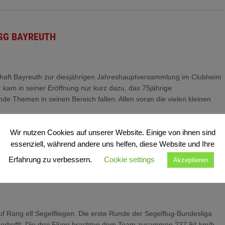
SG BAYREUTH
nschaft Bayreuth zur diesjährigen Jahreshauptversammlung im Clubheim
 kam in seiner Eröffnung nur kurz dazu, das 75jährige
de Themen in seinen Bereich fallen. Allen voran die vielen kleinen
Wir nutzen Cookies auf unserer Website. Einige von ihnen sind
essenziell, während andere uns helfen, diese Website und Ihre
Erfahrung zu verbessern.
Cookie settings
Akzeptieren
 Rang elf Segelfliegen. Die erste Runde der Segelflug-Bundesliga
e erhofft: Die drei Flüge brachten dem Team zusammen 237,94 km/h,