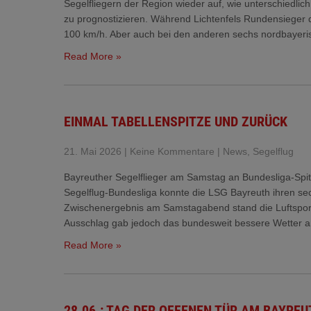
Segelfliegern der Region wieder auf, wie unterschiedli
zu prognostizieren. Während Lichtenfels Rundensieger 
100 km/h. Aber auch bei den anderen sechs nordbayer
Read More »
EINMAL TABELLENSPITZE UND ZURÜCK
21. Mai 2026
|
Keine Kommentare
|
News
,
Segelflug
Bayreuther Segelflieger am Samstag an Bundesliga-Spit
Segelflug-Bundesliga konnte die LSG Bayreuth ihren sech
Zwischenergebnis am Samstagabend stand die Luftsportg
Ausschlag gab jedoch das bundesweit bessere Wetter 
Read More »
28.06.: TAG DER OFFENEN TÜR AM BAYRE