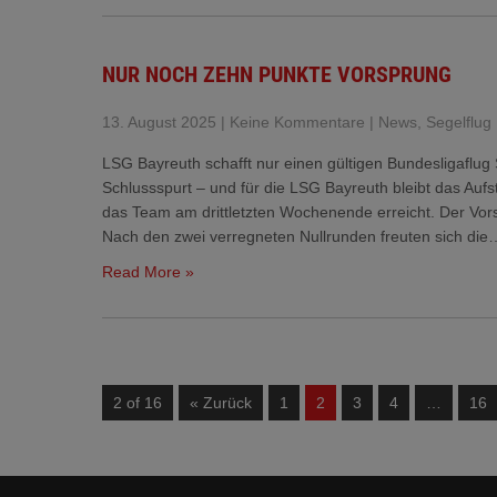
NUR NOCH ZEHN PUNKTE VORSPRUNG
13. August 2025
|
Keine Kommentare
|
News
,
Segelflug
LSG Bayreuth schafft nur einen gültigen Bundesligaflug S
Schlussspurt – und für die LSG Bayreuth bleibt das Auf
das Team am drittletzten Wochenende erreicht. Der Vors
Nach den zwei verregneten Nullrunden freuten sich die
Read More »
2 of 16
« Zurück
1
2
3
4
…
16