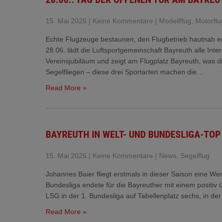
15. Mai 2026
|
Keine Kommentare
|
Modellflug
,
Motorflu
Echte Flugzeuge bestaunen, den Flugbetrieb hautnah er
28.06. lädt die Luftsportgemeinschaft Bayreuth alle Inter
Vereinsjubiläum und zeigt am Flugplatz Bayreuth, was d
Segelfliegen – diese drei Sportarten machen die…
Read More »
BAYREUTH IN WELT- UND BUNDESLIGA-TOP
15. Mai 2026
|
Keine Kommentare
|
News
,
Segelflug
Johannes Baier fliegt erstmals in dieser Saison eine We
Bundesliga endete für die Bayreuther mit einem positiv ü
LSG in der 1. Bundesliga auf Tabellenplatz sechs, in de
Read More »