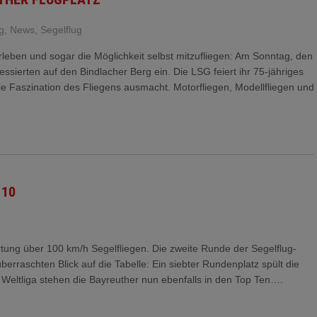
g
,
News
,
Segelflug
leben und sogar die Möglichkeit selbst mitzufliegen: Am Sonntag, den
essierten auf den Bindlacher Berg ein. Die LSG feiert ihr 75-jähriges
ie Faszination des Fliegens ausmacht. Motorfliegen, Modellfliegen und
 10
rtung über 100 km/h Segelfliegen. Die zweite Runde der Segelflug-
berraschten Blick auf die Tabelle: Ein siebter Rundenplatz spült die
r Weltliga stehen die Bayreuther nun ebenfalls in den Top Ten….