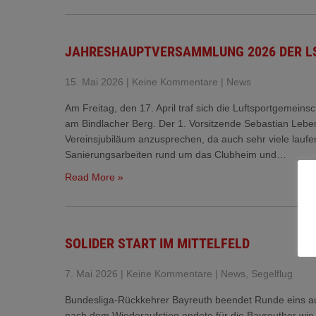
JAHRESHAUPTVERSAMMLUNG 2026 DER L
15. Mai 2026
|
Keine Kommentare
|
News
Am Freitag, den 17. April traf sich die Luftsportgemei
am Bindlacher Berg. Der 1. Vorsitzende Sebastian Leber
Vereinsjubiläum anzusprechen, da auch sehr viele laufen
Sanierungsarbeiten rund um das Clubheim und…
Read More »
SOLIDER START IM MITTELFELD
7. Mai 2026
|
Keine Kommentare
|
News
,
Segelflug
Bundesliga-Rückkehrer Bayreuth beendet Runde eins auf
nach dem Wiederaufstieg endete für die Bayreuther wi