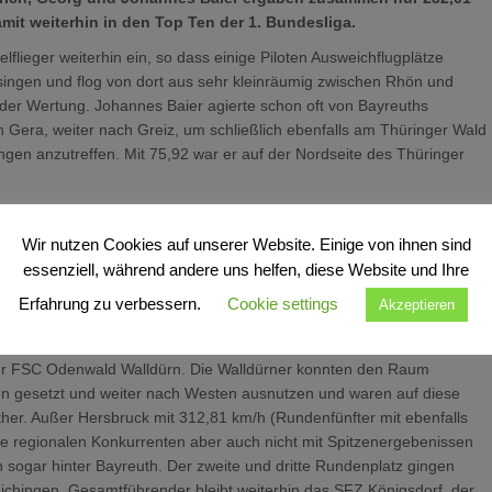
mit weiterhin in den Top Ten der 1. Bundesliga.
lieger weiterhin ein, so dass einige Piloten Ausweichflugplätze
ssingen und flog von dort aus sehr kleinräumig zwischen Rhön und
 der Wertung. Johannes Baier agierte schon oft von Bayreuths
h Gera, weiter nach Greiz, um schließlich ebenfalls am Thüringer Wald
gen anzutreffen. Mit 75,92 war er auf der Nordseite des Thüringer
lich am Sonntag von Johannes’ Bruder Georg Baier getoppt, der als
cher Berg startete. Sein Flugweg ging zunächst über Bamberg hinaus
Wir nutzen Cookies auf unserer Website. Einige von ihnen sind
s Fichtelgebirge zu gelangen. Gegen den Wind arbeitete er sich
essenziell, während andere uns helfen, diese Website und Ihre
l den Rückenwind bis zur Kleinen Kösseine bei Wunsiedel zu nutzen.
Erfahrung zu verbessern.
Cookie settings
Akzeptieren
 schnellsten Bayreuther des Wochenendes.
hr als den 19. Rundenplatz der 1. Bundesliga, womit Bayreuth auf
 der FSC Odenwald Walldürn. Die Walldürner konnten den Raum
en gesetzt und weiter nach Westen ausnutzen und waren auf diese
ther. Außer Hersbruck mit 312,81 km/h (Rundenfünfter mit ebenfalls
e regionalen Konkurrenten aber auch nicht mit Spitzenergebenissen
sogar hinter Bayreuth. Der zweite und dritte Rundenplatz gingen
chingen. Gesamtführender bleibt weiterhin das SFZ Königsdorf, der