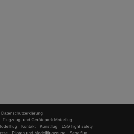
Datenschutzerklärung
Flugzeug- und Gerätepark Motorflug
odellflug
Kontakt
Kunstflug
LSG flight safety
lasse
Piloten und Modellflugzeuge
Segelflug