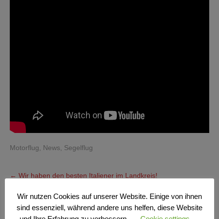
Motorflug
,
News
,
Segelflug
Post
←
Wir haben den besten Italiener im Landkreis!
navigation
Wir nutzen Cookies auf unserer Website. Einige von ihnen
1000 Euro für unsere Jugend
→
sind essenziell, während andere uns helfen, diese Website
und Ihre Erfahrung zu verbessern.
Cookie settings