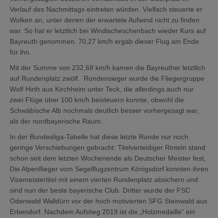
Verlauf des Nachmittags eintreten würden. Vielfach steuerte er
Wolken an, unter denen der erwartete Aufwind nicht zu finden
war. So hat er letztlich bei Windischeschenbach wieder Kurs auf
Bayreuth genommen. 70,27 km/h ergab dieser Flug am Ende
für ihn.
Mit der Summe von 232,68 km/h kamen die Bayreuther letztlich
auf Rundenplatz zwölf. Rundensieger wurde die Fliegergruppe
Wolf Hirth aus Kirchheim unter Teck, die allerdings auch nur
zwei Flüge über 100 km/h beisteuern konnte, obwohl die
Schwäbische Alb nochmals deutlich besser vorhergesagt war,
als der nordbayerische Raum.
In der Bundesliga-Tabelle hat diese letzte Runde nur noch
geringe Verschiebungen gebracht: Titelverteidiger Rinteln stand
schon seit dem letzten Wochenende als Deutscher Meister fest,
Die Alpenflieger vom Segelflugzentrum Königsdorf konnten ihren
Vizemeistertitel mit einem vierten Rundenplatz absichern und
sind nun der beste bayerische Club. Dritter wurde der FSC
Odenwald Walldürn vor der hoch motivierten SFG Steinwald aus
Erbendorf. Nachdem Aufstieg 2019 ist die „Holzmedaille“ ein