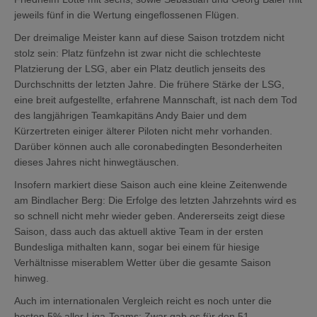
jeweils fünf in die Wertung eingeflossenen Flügen.
Der dreimalige Meister kann auf diese Saison trotzdem nicht
stolz sein: Platz fünfzehn ist zwar nicht die schlechteste
Platzierung der LSG, aber ein Platz deutlich jenseits des
Durchschnitts der letzten Jahre. Die frühere Stärke der LSG,
eine breit aufgestellte, erfahrene Mannschaft, ist nach dem Tod
des langjährigen Teamkapitäns Andy Baier und dem
Kürzertreten einiger älterer Piloten nicht mehr vorhanden.
Darüber können auch alle coronabedingten Besonderheiten
dieses Jahres nicht hinwegtäuschen.
Insofern markiert diese Saison auch eine kleine Zeitenwende
am Bindlacher Berg: Die Erfolge des letzten Jahrzehnts wird es
so schnell nicht mehr wieder geben. Andererseits zeigt diese
Saison, dass auch das aktuell aktive Team in der ersten
Bundesliga mithalten kann, sogar bei einem für hiesige
Verhältnisse miserablem Wetter über die gesamte Saison
hinweg.
Auch im internationalen Vergleich reicht es noch unter die
besten 5% aller Liga-Teams: Zwar gab es für den 51.