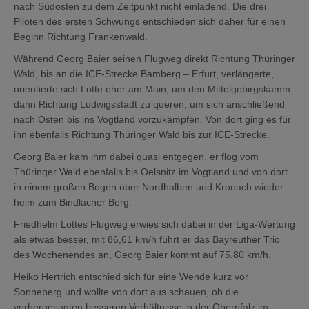
nach Südosten zu dem Zeitpunkt nicht einladend. Die drei
Piloten des ersten Schwungs entschieden sich daher für einen
Beginn Richtung Frankenwald.
Während Georg Baier seinen Flugweg direkt Richtung Thüringer
Wald, bis an die ICE-Strecke Bamberg – Erfurt, verlängerte,
orientierte sich Lotte eher am Main, um den Mittelgebirgskamm
dann Richtung Ludwigsstadt zu queren, um sich anschließend
nach Osten bis ins Vogtland vorzukämpfen. Von dort ging es für
ihn ebenfalls Richtung Thüringer Wald bis zur ICE-Strecke.
Georg Baier kam ihm dabei quasi entgegen, er flog vom
Thüringer Wald ebenfalls bis Oelsnitz im Vogtland und von dort
in einem großen Bogen über Nordhalben und Kronach wieder
heim zum Bindlacher Berg.
Friedhelm Lottes Flugweg erwies sich dabei in der Liga-Wertung
als etwas besser, mit 86,61 km/h führt er das Bayreuther Trio
des Wochenendes an, Georg Baier kommt auf 75,80 km/h.
Heiko Hertrich entschied sich für eine Wende kurz vor
Sonneberg und wollte von dort aus schauen, ob die
vorhergesagten besseren Verhältnisse in der Oberpfalz im