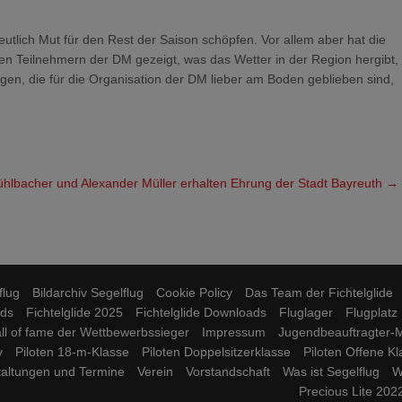
utlich Mut für den Rest der Saison schöpfen. Vor allem aber hat die
 Teilnehmern der DM gezeigt, was das Wetter in der Region hergibt,
gen, die für die Organisation der DM lieber am Boden geblieben sind,
hlbacher und Alexander Müller erhalten Ehrung der Stadt Bayreuth
→
flug
Bildarchiv Segelflug
Cookie Policy
Das Team der Fichtelglide
ds
Fichtelglide 2025
Fichtelglide Downloads
Fluglager
Flugplatz
ll of fame der Wettbewerbssieger
Impressum
Jugendbeauftragter-M
v
Piloten 18-m-Klasse
Piloten Doppelsitzerklasse
Piloten Offene K
taltungen und Termine
Verein
Vorstandschaft
Was ist Segelflug
W
Precious Lite 2022