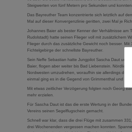
Steigwerten von fünf Metern pro Sekunden und konnten 
Das Bayreuther Team konzentrierte sich letztlich auf den
Mal auf dieser Konvergenzlinie geritten, zwei Mal je Ric
Johannes Baier als bester Kenner der Verhältnisse am Th
Rudolstadt) hatte seinen Flieger voll mit zusätzlichem W
Flieger durch das zusätzliche Gewicht noch besser. Mit
Fichtelgebirge der schnellste Bayreuther.
Sein Neffe Sebastian hatte Jungpilot Sascha Daut unte
Baier, flogen aber weiter bis Bad Liebenstein. Nördlich 
Nordwesten umzudrehen, woraufhin sie allerdings doch
einmal ging es in die Gegend von Grimmenthal und letz
Mit etwas zeitlicher Verzögerung folgten noch Georg Ba
mehr erzielen.
Für Sascha Daut ist das die erste Wertung in der Bunde
Vereins seinen Segelflugschein gemacht.
Schnell war klar, dass die drei Flüge mit zusammen 33
drei Wochenenden vergessen machen konnten. Spannend 