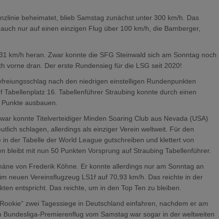
zlinie beheimatet, blieb Samstag zunächst unter 300 km/h. Das
 auch nur auf einen einzigen Flug über 100 km/h, die Bamberger,
1 km/h heran. Zwar konnte die SFG Steinwald sich am Sonntag noch
h vorne dran. Der erste Rundensieg für die LSG seit 2020!
Befreiungsschlag nach den niedrigen einstelligen Rundenpunkten
f Tabellenplatz 16. Tabellenführer Straubing konnte durch einen
7 Punkte ausbauen.
Zwar konnte Titelverteidiger Minden Soaring Club aus Nevada (USA)
lich schlagen, allerdings als einziger Verein weltweit. Für den
in der Tabelle der World League gutschreiben und klettert von
n bleibt mit nun 50 Punkten Vorsprung auf Straubing Tabellenführer.
omäne von Frederik Köhne. Er konnte allerdings nur am Sonntag an
m neuen Vereinsflugzeug LS1f auf 70,93 km/h. Das reichte in der
ten entspricht. Das reichte, um in den Top Ten zu bleiben.
ookie“ zwei Tagessiege in Deutschland einfahren, nachdem er am
n Bundesliga-Premierenflug vom Samstag war sogar in der weltweiten