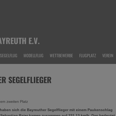
YREUTH E.V.
SEGELFLUG
MODELLFLUG
WETTBEWERBE
FLUGPLATZ
VEREIN
R SEGELFLIEGER
dem zweiten Platz
aben sich die Bayreuther Segelflieger mit einem Paukenschlag
 Sebastian Baier kamen zusammen auf 331,13 km/h. Das bedeutet