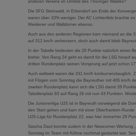
anderen Vereine im Umfeld des Thüringer Waldes?
Die SFG Steinwald, in Erbendorf am Ende der Konvergen
waren über 10% weniger. Der AC Lichtenfels brachte es
Weidener und Walldürner ebenso.
Auch aus den anderen Regionen kam niemand an die 33
auf 312 km/h verbessern, doch auch damit blieb Bayreut
In der Tabelle bedeuten die 20 Punkte natürlich einen 
bisher. Von Rang 24 geht es damit für die LSG hinauf au
dritten Rundenplatz seinen Vorsprung auf jetzt schon 1
Auch weltweit waren die 331 km/h konkurrenztauglich. 
mit Flügen vom Sonntag die Bayreuther mit 405 km/h deut
zweiten Rundenplatz kann sich die LSG damit 39 Punkte 
Tabellenplatz 83 auf Rang 26 mit nun 43 Punkten. Minde
Die Juniorenliga U25 ist in Bayreuth vorwiegend die D
den Start gehen und kam mit einer Oberfranken-Runde i
U25-Liga für Rundenplatz 22, was hier immerhin 29 Punk
Sascha Daut konnte zudem in der Newcomer-Wertung „R
Sonntag im Team mit Köhne nochmal gestartet war. Sei