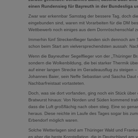
einen Rundensieg für Bayreuth in der Bundesliga un
Zwar war erkennbar Samstag der bessere Tag, doch diej
eingebunden sind, waren mit Vorarbeiten für die DM bes
Wettbewerb noch einiges aus dem Dornröschenschlaf z
Immerhin fünf Streckenflieger fanden sich dennoch am 
schon beim Start am vielversprechendsten aussah: Na
Wenn die Bayreuther Segelflieger von der „Thüringer Brat
sondern die Wolkenbildung, die bei starker Thermik übe
auf einer langen Strecke im Geradeausflug zu steigen – 
Johannes Baier, sein Neffe Sebastian und Sascha Daut e
Nachbarfreistaat vortasteten.
Doch, was sie dort vorfanden, ging noch ein Stück übe
Bratwurst hinaus: Von Norden und Süden kommend traf
dass die Luft großflächig nach oben stieg. Eine so gena
heraus. Diese reichte im Laufe des Tages sogar bis zum
Erbendorf möglich waren.
Solche Wetterlagen sind am Thüringer Wald und Frankenw
es aber die beste Konstellation, die in Deutschland am