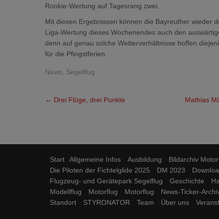
Rookie-Wertung auf Tagesrang zwei.
Mit diesen Ergebnissen können die Bayreuther wieder de
Liga-Wertung dieses Wochenendes auch den auswärtigen
denn auf genau solche Wetterverhältnisse hoffen diejeni
für die Pfingstferien.
News
,
Segelflug
Post
←
Drei Flüge, drei Punkte
Mathias Mü
navigation
Start
Allgemeine Infos
Ausbildung
Bildarchiv Motor
Die Piloten der Fichtelglide 2025
DM 2023
Downloa
Flugzeug- und Gerätepark Segelflug
Geschichte
Ha
Modellflug
Motorflug
Motorflug
News-Ticker-Archi
Standort
STYRONATOR
Team
Über uns
Verans