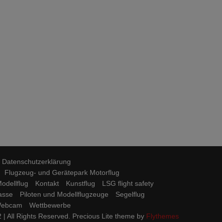
Datenschutzerklärung
Flugzeug- und Gerätepark Motorflug
odellflug
Kontakt
Kunstflug
LSG flight safety
lasse
Piloten und Modellflugzeuge
Segelflug
ebcam
Wettbewerbe
 | All Rights Reserved. Precious Lite theme by
Flythemes