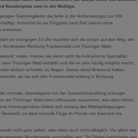
d Rundenplatz zwei in der Weltliga.
enigen Teammitglieder die tiefer in die Vorbereitungen zur DM
chäftigt. Immerhin ist am Flugplatz nach fünf Jahren ohne
u erwecken.
Start ein und gegen 14 Uhr machten sich die ersten auf den Weg, der
ch Nordwesten Richtung Frankenwald und Thüringer Wald.
wurst“ reden, meinen sie damit nicht die kulinarische Spezialität,
r dem Thüringer Wald entsteht und die es sehr häufig möglich macht,
oder einfach schneller zu fliegen. Genau diese Bratwurst hatten
rwartet, als sie sich den Frankenwald entlang in Richtung
r die normale, überwiegend von der Sonneneinstrahlung erzeugte
en am Thüringer Wald zwei Luftmassen zusammen, was dazu führte,
nnte Konvergenzlinie bildete sich entlang des Mittelgebirgszuges
 Steinwald, so dass schnelle Flüge im Prinzip von Eisenach bis
ald nicht ganz selten, aber eben auch nicht alltäglich. Vor allem war
 vergangenen Wochenende anzutreffen war. Die Piloten berichteten von