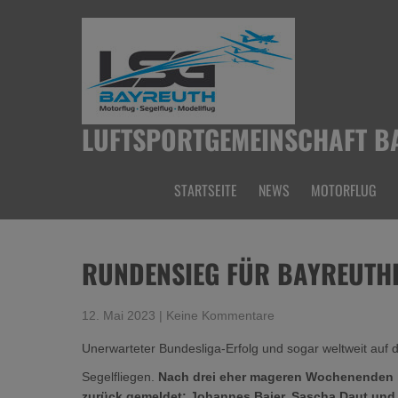
Skip
to
content
LUFTSPORTGEMEINSCHAFT BA
STARTSEITE
NEWS
MOTORFLUG
RUNDENSIEG FÜR BAYREUTHE
12. Mai 2023
|
Keine Kommentare
Unerwarteter Bundesliga-Erfolg und sogar weltweit auf 
Segelfliegen.
Nach drei eher mageren Wochenenden h
zurück gemeldet: Johannes Baier, Sascha Daut und