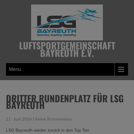
Skip
to
content
LUFTSPORTGEMEINSCHAFT
BAYREUTH E.V.
Menu
DRITTER RUNDENPLATZ FÜR LSG
BAYREUTH
21. Juni 2024
|
Keine Kommentare
LSG Bayreuth wieder zurück in den Top Ten