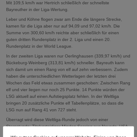
Mit 109,5 km/h war Hertrich schließlich der schnellste
Bayreuther in der Liga-Wertung.
Leber und Köhne flogen zwar am Ende die längere Strecke,
kamen für die Liga aber nur auf 94,09 und 97,02 km/h. Die
Summe von 300,60 km/h reichte aber schließlich für einen
guten dritten Rundenplatz in der 2. Liga und einen 20.
Rundenplatz in der World League.
In der zweiten Liga waren nur Oerlinghausen (339,97 km/h) und
Bückeburg-Weinberg (313,81 km/h) schneller. Bayreuth kann
sich damit um einen Rang von elf auf zehn verbessern. Zudem
haben die unterschiedlichen Wetterlagen der letzten drei
Wochen das Feld etwas zusammen geschoben: Zwischen Rang
elf und vier liegen nur noch 25 Punkte. 14 Punkte würden der
LSG aktuell auf einen Aufstiegsplatz fehlen. In der Weltliga
bringen 20 zusätzliche Punkte elf Tabellenplätze, so dass die
LSG nun auf Rang 41 von 727 steht.
Überragt wird diese Weltliga-Runde jedoch von einer
Sternstunde: Titelverteidiger Minden Soaring aus Nevada, USA,
kam auf eine sagenhafte Wertung von 626,49 km/h. Zwar sind