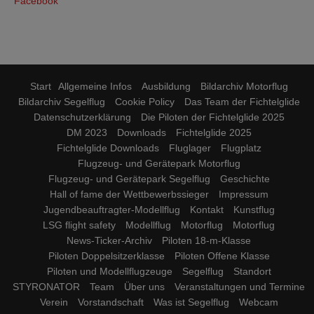
Facebook
Start
Allgemeine Infos
Ausbildung
Bildarchiv Motorflug
Bildarchiv Segelflug
Cookie Policy
Das Team der Fichtelglide
Datenschutzerklärung
Die Piloten der Fichtelglide 2025
DM 2023
Downloads
Fichtelglide 2025
Fichtelglide Downloads
Fluglager
Flugplatz
Flugzeug- und Gerätepark Motorflug
Flugzeug- und Gerätepark Segelflug
Geschichte
Hall of fame der Wettbewerbssieger
Impressum
Jugendbeauftragter-Modellflug
Kontakt
Kunstflug
LSG flight safety
Modellflug
Motorflug
Motorflug
News-Ticker-Archiv
Piloten 18-m-Klasse
Piloten Doppelsitzerklasse
Piloten Offene Klasse
Piloten und Modellflugzeuge
Segelflug
Standort
STYRONATOR
Team
Über uns
Veranstaltungen und Termine
Verein
Vorstandschaft
Was ist Segelflug
Webcam