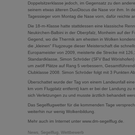
Doppelsitzerklasse jedoch, im Gegensatz zu den anderen
seinem etwas älteren DuoDiscus die Nase vor ihm. In de
Tagessieger vom Montag die Nase vorn, dafür reichte am
Die 18-m-Klasse hatte stattdessen eine klassische Ren
Neukirchen-Balbini in der Oberpfalz, Monheim auf der F
Gegend, wo die Thermik am ehesten in Wolken kondensie
die „kleinen“ Flugzeuge dieser Meisterschaft die schnell
Europameister von 2009, meisterte die Strecke mit 126
Standardklasse, Simon Schröder (SFV Bad Wörishofen) f
um zwölf Plätze auf Rang 5 verbessern, Gesamtführend
Clubklasse 2008. Simon Schröder folgt mit 3 Punkten A
Überschattet wurde der Tag von einem Landeunfall eines
km vom Flugplatz entfernt) kam er bei der Landung zu 
sich Verletzungen zu und musste ärztlich behandelt wer
Das Segelflugwetter für die kommenden Tage verspreche
weiterhin nur wenig Wolkenbildung.
Mehr auch im Internet unter www.dm-segelflug.de.
News
,
Segelflug
,
Wettbewerb