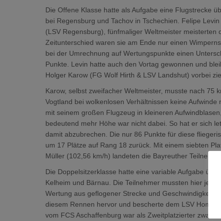
Die Offene Klasse hatte als Aufgabe eine Flugstrecke 
bei Regensburg und Tachov in Tschechien. Felipe Lev
(LSV Regensburg), fünfmaliger Weltmeister meisterten 
Zeitunterschied waren sie am Ende nur einen Wimperns
bei der Umrechnung auf Wertungspunkte einen Untersch
Punkte. Levin hatte auch den Vortag gewonnen und bl
Holger Karow (FG Wolf Hirth & LSV Landshut) vorbei zi
Karow, selbst zweifacher Weltmeister, musste nach 75 
Vogtland bei wolkenlosen Verhältnissen keine Aufwinde 
mit seinem großen Flugzeug in kleineren Aufwindblasen, 
bedeutend mehr Höhe war nicht dabei. So hat er sich let
damit abzubrechen. Die nur 86 Punkte für diese fliege
um 17 Plätze auf Rang 18 zurück. Mit einem siebten Pla
Müller (102,56 km/h) landeten die Bayreuther Teilnehmer
Die Doppelsitzerklasse hatte eine variable Aufgabe ü
Kelheim und Bärnau. Die Teilnehmer mussten hier jewei
Wertung aus geflogener Strecke und Geschwindigkeit. S
diesem Rennen hervor und bescherte dem LSV Homberg 
vom FCS Aschaffenburg war als Zweitplatzierter zwar mi