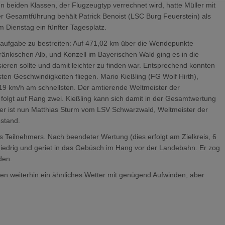
 beiden Klassen, der Flugzeugtyp verrechnet wird, hatte Müller mit
r Gesamtführung behält Patrick Benoist (LSC Burg Feuerstein) als
 Dienstag ein fünfter Tagesplatz.
naufgabe zu bestreiten: Auf 471,02 km über die Wendepunkte
ränkischen Alb, und Konzell im Bayerischen Wald ging es in die
ren sollte und damit leichter zu finden war. Entsprechend konnten
sten Geschwindigkeiten fliegen. Mario Kießling (FG Wolf Hirth),
,19 km/h am schnellsten. Der amtierende Weltmeister der
olgt auf Rang zwei. Kießling kann sich damit in der Gesamtwertung
er ist nun Matthias Sturm vom LSV Schwarzwald, Weltmeister der
bstand.
 Teilnehmers. Nach beendeter Wertung (dies erfolgt am Zielkreis, 6
niedrig und geriet in das Gebüsch im Hang vor der Landebahn. Er zog
den.
n weiterhin ein ähnliches Wetter mit genügend Aufwinden, aber