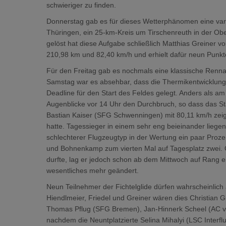
schwieriger zu finden.
Donnerstag gab es für dieses Wetterphänomen eine vari
Thüringen, ein 25-km-Kreis um Tirschenreuth in der Obe
gelöst hat diese Aufgabe schließlich Matthias Greiner
210,98 km und 82,40 km/h und erhielt dafür neun Punkt
Für den Freitag gab es nochmals eine klassische Renn
Samstag war es absehbar, dass die Thermikentwicklung e
Deadline für den Start des Feldes gelegt. Anders als
Augenblicke vor 14 Uhr den Durchbruch, so dass das Sta
Bastian Kaiser (SFG Schwenningen) mit 80,11 km/h zeig
hatte. Tagessieger in einem sehr eng beieinander lie
schlechterer Flugzeugtyp in der Wertung ein paar Proze
und Bohnenkamp zum vierten Mal auf Tagesplatz zwei. O
durfte, lag er jedoch schon ab dem Mittwoch auf Rang e
wesentliches mehr geändert.
Neun Teilnehmer der Fichtelglide dürfen wahrscheinlich
Hiendlmeier, Friedel und Greiner wären dies Christian 
Thomas Pflug (SFG Bremen), Jan-Hinnerk Scheel (AC v
nachdem die Neuntplatzierte Selina Mihalyi (LSC Interflu