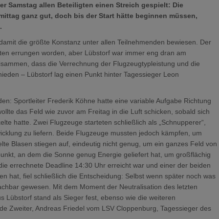
 Samstag allen Beteiligten einen Streich gespielt: Die
ittag ganz gut, doch bis der Start hätte beginnen müssen,
.
e damit die größte Konstanz unter allen Teilnehmenden bewiesen. Der
loten errungen worden, aber Lübstorf war immer eng dran am
eisammen, dass die Verrechnung der Flugzeugtypleistung und die
ieden – Lübstorf lag einen Punkt hinter Tagessieger Leon
en: Sportleiter Frederik Köhne hatte eine variable Aufgabe Richtung
lte das Feld wie zuvor am Freitag in die Luft schicken, sobald sich
lte hatte. Zwei Flugzeuge starteten schließlich als „Schnupperer“,
wicklung zu liefern. Beide Flugzeuge mussten jedoch kämpfen, um
lte Blasen stiegen auf, eindeutig nicht genug, um ein ganzes Feld von
unkt, an dem die Sonne genug Energie geliefert hat, um großflächig
e errechnete Deadline 14:30 Uhr erreicht war und einer der beiden
n hat, fiel schließlich die Entscheidung: Selbst wenn später noch was
achbar gewesen. Mit dem Moment der Neutralisation des letzten
 Lübstorf stand als Sieger fest, ebenso wie die weiteren
rde Zweiter, Andreas Friedel vom LSV Cloppenburg, Tagessieger des