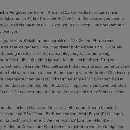
able Aufgabe, bei der ein Kreis mit 25 km Radius um Lauscha in
rpfalz und ein 20-km-Kreis um Hollfeld zu treffen waren. Am besten
 vom AC Bad Nauheim mit 211,1 km und 83,31 km/h. Lübstorf kam auf
e weniger.
aufgabe zum Blessberg und zurück mit 128,36 km. Ähnlich wie
rst spät los gehen würde. Sportleiter Köhne hatte sich 14 Uhr als
 am Samstag meldeten die Schnupperflugzeuge aber um wenige
rterfeld in die Luft gehen konnte. Mit dem schnellsten Flug von
te sich auch, dass der Nachmittag sich durchaus brauchbar entwickelt
genden Feld wurde jedoch Leon Bohnenkamp vom Herforder VfL, dessen
nt gegengerechnet bekam. Lübstorf lag schließlich zwischen Kaiser
hne, dass er den obersten Platz des Treppchens bis dahin betreten
ins der Gesamtwertung und daran hatte sich bis zum Schluss nichts
 auf die nächste Deutsche Meisterschaft fahren. Neben Lübstorf,
Gillessen vom SSV Cham, Ex-Bundestrainer Wolli Beyer (FLG Lippe),
on Lübeck) und Frederic Weigert vom EV Erlangen-Nürnberg,
g Berlin) außerhalb der Qualifikation angetreten war. Die endgültige