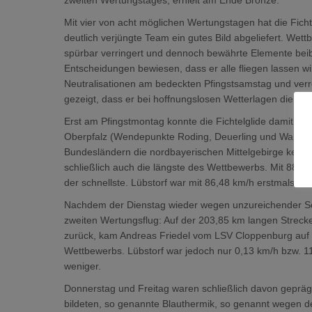
zweiten Wertungstages, erhielt am Ende Bronze.
Mit vier von acht möglichen Wertungstagen hat die Fichte
deutlich verjüngte Team ein gutes Bild abgeliefert. Wet
spürbar verringert und dennoch bewährte Elemente beib
Entscheidungen bewiesen, dass er alle fliegen lassen wi
Neutralisationen am bedeckten Pfingstsamstag und verr
gezeigt, dass er bei hoffnungslosen Wetterlagen die Pilot
Erst am Pfingstmontag konnte die Fichtelglide damit ak
Oberpfalz (Wendepunkte Roding, Deuerling und Waldmün
Bundesländern die nordbayerischen Mittelgebirge kennen 
schließlich auch die längste des Wettbewerbs. Mit 88,
der schnellste. Lübstorf war mit 86,48 km/h erstmals au
Nachdem der Dienstag wieder wegen unzureichender Son
zweiten Wertungsflug: Auf der 203,85 km langen Streck
zurück, kam Andreas Friedel vom LSV Cloppenburg auf 9
Wettbewerbs. Lübstorf war jedoch nur 0,13 km/h bzw. 1
weniger.
Donnerstag und Freitag waren schließlich davon gepräg
bildeten, so genannte Blauthermik, so genannt wegen de