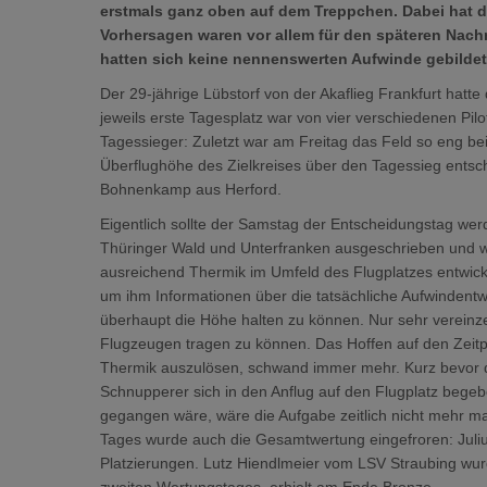
erstmals ganz oben auf dem Treppchen. Dabei hat der
Vorhersagen waren vor allem für den späteren Nachm
hatten sich keine nennenswerten Aufwinde gebildet
Der 29-jährige Lübstorf von der Akaflieg Frankfurt hatt
jeweils erste Tagesplatz war von vier verschiedenen Pi
Tagessieger: Zuletzt war am Freitag das Feld so eng b
Überflughöhe des Zielkreises über den Tagessieg entsch
Bohnenkamp aus Herford.
Eigentlich sollte der Samstag der Entscheidungstag werd
Thüringer Wald und Unterfranken ausgeschrieben und wol
ausreichend Thermik im Umfeld des Flugplatzes entwicke
um ihm Informationen über die tatsächliche Aufwindent
überhaupt die Höhe halten zu können. Nur sehr vereinze
Flugzeugen tragen zu können. Das Hoffen auf den Zeitp
Thermik auszulösen, schwand immer mehr. Kurz bevor di
Schnupperer sich in den Anflug auf den Flugplatz begebe
gegangen wäre, wäre die Aufgabe zeitlich nicht mehr m
Tages wurde auch die Gesamtwertung eingefroren: Julius
Platzierungen. Lutz Hiendlmeier vom LSV Straubing wu