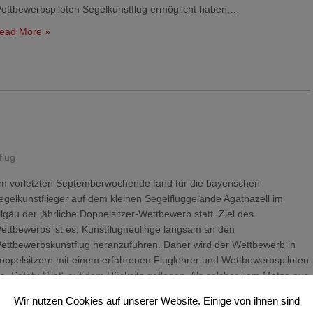
ettbewerbspiloten Segelkunstflug ermöglicht haben,…
ead More »
flug
m vorletzten Septemberwochende fand für die bayerischen
egelkunstflieger auf dem kleinen Segelfluggelände Agathazell im
llgäu der jährliche Doppelsitzer-Wettbewerb statt. Ziel des
ettbewerbs ist es, Kunstflugneulinge langsam an den
ettbewerbskunstflug heranzuführen. Daher wird der Wettbewerb in
oppelsitzern mit einem erfahrenen Fluglehrer und Wettbewerbspiloten
ls „Safety-Pilot“ auf dem Rücksitz geflogen. Als solcher kam Matze aus
ayreuth zum…
Wir nutzen Cookies auf unserer Website. Einige von ihnen sind