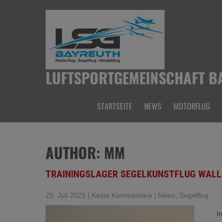
Skip
to
content
LUFTSPORTGEMEINSCHAFT BA
STARTSEITE
NEWS
MOTORFLUG
AUTHOR:
MM
TRAININGSLAGER SEGELKUNSTFLUG WAL
25. Juli 2021
|
Keine Kommentare
|
News
,
Segelflug
I