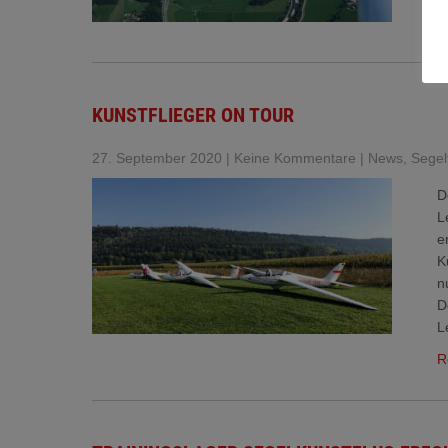
R
KUNSTFLIEGER ON TOUR
27. September 2020
|
Keine Kommentare
|
News
,
Segel
D
L
e
K
n
D
L
R