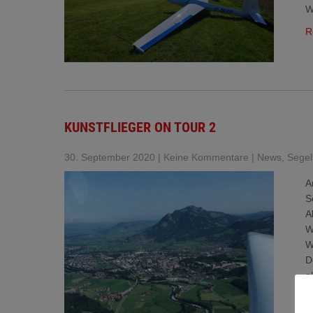
W
R
KUNSTFLIEGER ON TOUR 2
30. September 2020
|
Keine Kommentare
|
News
,
Segel
A
S
A
W
W
D
a
B