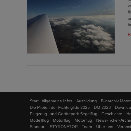
v
f
u
I
R
Start
Allgemeine Infos
Ausbildung
Bildarchiv Motor
Die Piloten der Fichtelglide 2025
DM 2023
Downloa
Flugzeug- und Gerätepark Segelflug
Geschichte
Ha
Modellflug
Motorflug
Motorflug
News-Ticker-Archi
Standort
STYRONATOR
Team
Über uns
Verans