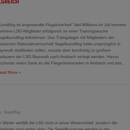
LGREICH
Kunstflug ist angewandte Flugsicherheit“ Neil Williams Im Juli konnten
ehrere LSG-Mitglieder erfolgreich an einer Trainingswoche
egelkunstflug teilnehmen. Das Traingslager mit Mitgliedern der
eutschen Nationalmannschaft Segelkunstflug hätte ursprünglich in
ayreuth stattfinden sollen, musste aber kurzfristig zu großem
edauern der LSG Bayreuth nach Ansbach verlegt werden. Hierzu
ochmals vielen Dank an die Fliegerkameraden in Ansbach und das…
ead More »
s
,
Segelflug
m Winter verfällt die LSG nicht in einen Winterschlaf, sondern die
itglieder sind weiter aktiv: Die Segelflugzeuge werden in der