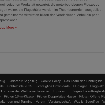
ereinseigenen Werkstatt gewartet, die motorbetriebenen Flugzeuge
liegen weiter, die Flugschüler werden im Theorieunterricht ausgebildet
nd gemeinsame Aktivitäten bilden das Vereinsleben. Anbei ein paar
mpressionen:
ead More »
flug
Bildarchiv Segelflug
Cookie Policy
Das Team der Fichtelglide
ds
Fichtelglide 2025
Fichtelglide Downloads
Fluglager
Flugplatz
ll of fame der Wettbewerbssieger
Impressum
Jugendbeauftragter-M
v
Piloten 18-m-Klasse
Piloten Doppelsitzerklasse
Piloten Offene K
taltungen und Termine
Verein
Vorstandschaft
Was ist Segelflug
W