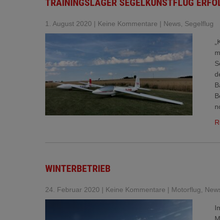
TRAININGSLAGER SEGELKUNSTFLUG ERFO
1. August 2020
|
Keine Kommentare
|
News
,
Segelflug
„
m
S
d
B
B
n
R
WINTERBETRIEB
24. Februar 2020
|
Keine Kommentare
|
Motorflug
,
New
I
M