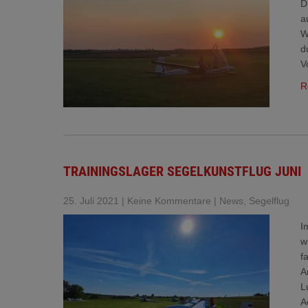
D
a
W
d
V
R
TRAININGSLAGER SEGELKUNSTFLUG JUNI
25. Juli 2021
|
Keine Kommentare
|
News
,
Segelflug
I
w
f
A
L
A