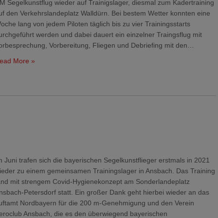
M Segelkunstflug wieder auf Trainigslager, diesmal zum Kadertraining
uf den Verkehrslandeplatz Walldürn. Bei bestem Wetter konnten eine
oche lang von jedem Piloten täglich bis zu vier Trainingsstarts
urchgeführt werden und dabei dauert ein einzelner Traingsflug mit
orbesprechung, Vorbereitung, Fliegen und Debriefing mit den…
ead More »
m Juni trafen sich die bayerischen Segelkunstflieger erstmals in 2021
ieder zu einem gemeinsamen Trainingslager in Ansbach. Das Training
and mit strengem Covid-Hygienekonzept am Sonderlandeplatz
nsbach-Petersdorf statt. Ein großer Dank geht hierbei wieder an das
uftamt Nordbayern für die 200 m-Genehmigung und den Verein
eroclub Ansbach, die es den überwiegend bayerischen