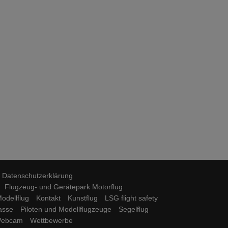
Datenschutzerklärung
Flugzeug- und Gerätepark Motorflug
odellflug
Kontakt
Kunstflug
LSG flight safety
lasse
Piloten und Modellflugzeuge
Segelflug
ebcam
Wettbewerbe