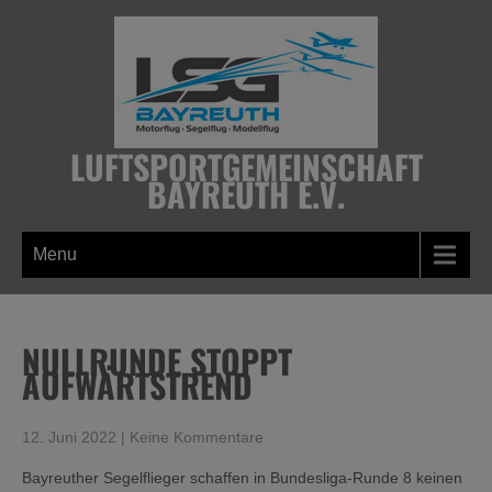
Skip
to
content
LUFTSPORTGEMEINSCHAFT
BAYREUTH E.V.
Menu
NULLRUNDE STOPPT
AUFWÄRTSTREND
12. Juni 2022
|
Keine Kommentare
Bayreuther Segelflieger schaffen in Bundesliga-Runde 8 keinen