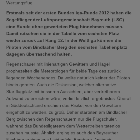
Wertungsflug
Erstmals seit der ersten Bundesliga-Runde 2012 haben die
Segelflieger der Luftsportgemeinschaft Bayreuth (LSG)
eine Runde ohne gewerteten Flug hinnehmen müssen.
Damit rutschen sie in der Tabelle vom sechsten Platz
wieder zurück auf Rang 12. In der Weltliga können die
Piloten vom Bindlacher Berg den sechsten Tabellenplatz
dagegen überraschend halten.
Regenschauer mit linienartigen Gewittern und Hagel
prophezeiten die Meteorologen für beide Tage des zurück
liegenden Wochenendes. Da wollte natürlich keiner der Piloten
hinein geraten. Auch die Diskussion, welcher alternative
Startflugplatz mit besseren Aussichten, aber vertretbarem
Aufwand zu erreichen wäre, verlief letztlich ergebnislos: Überall
in Süddeutschland erschien das Risiko, von den Gewittern
eingeholt zu werden, zu groß. Daher starteten am Bindlacher
Berg zwischen den Regenschauern nur die Flugschüler,
während das Bundesligateam dem Wettertreiben tatenlos
zusehen musste. Ähnlich erging es auch den Bayreuther
Nachbarvereinen aus Lichtenfels, Bamberg, Ansbach,